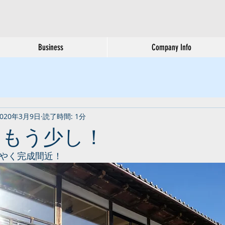
Business
Company Info
2020年3月9日
読了時間: 1分
あともう少し！
うやく完成間近！